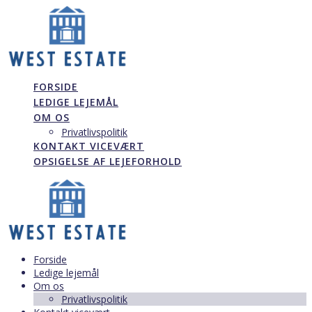
Skip
to
content
FORSIDE
LEDIGE LEJEMÅL
OM OS
Privatlivspolitik
KONTAKT VICEVÆRT
OPSIGELSE AF LEJEFORHOLD
Forside
Ledige lejemål
Om os
Privatlivspolitik