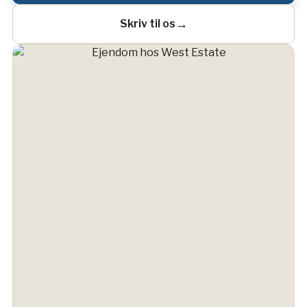
→
Skriv til os