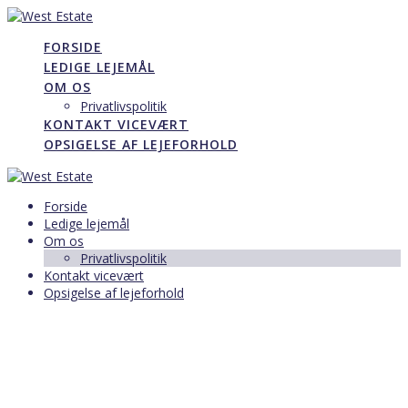
Skip
to
FORSIDE
content
LEDIGE LEJEMÅL
OM OS
Privatlivspolitik
KONTAKT VICEVÆRT
OPSIGELSE AF LEJEFORHOLD
Forside
Ledige lejemål
Om os
Privatlivspolitik
Kontakt vicevært
Opsigelse af lejeforhold