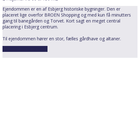
Ejendommen er en af Esbjerg historiske bygninger. Den er
placeret lige overfor BROEN Shopping og med kun få minutters
gang til banegården og Torvet. Kort sagt en meget central
placering i Esbjerg centrum.
Til ejendommen hører en stor, fælles gårdhave og altaner.
Se efter ledige lejemål
West Estate ApS
Torvet 21, 1.
6700 Esbjerg
CVR: 43648454
Telefon:
+45 28 25 06 77
E-mail:
info@west-estate.dk