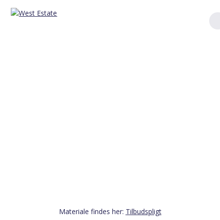
Skip
to
content
Tilbudspligt
materiale –
Torvegade 61,
6700 Esbjerg
Materiale findes her:
Tilbudspligt