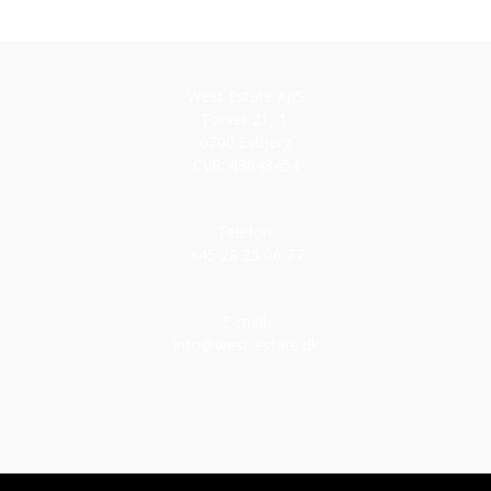
West Estate ApS
Torvet 21, 1.
6700 Esbjerg
CVR: 43648454
Telefon:
+45 28 25 06 77
E-mail:
info@west-estate.dk