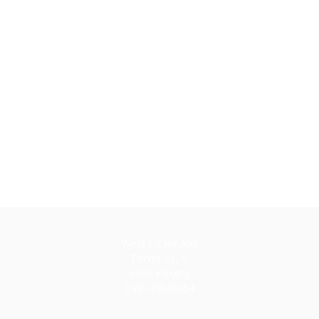
banegården og
midt byen og
super placering
West Estate ApS
Torvet 21, 1.
6700 Esbjerg
CVR: 43648454